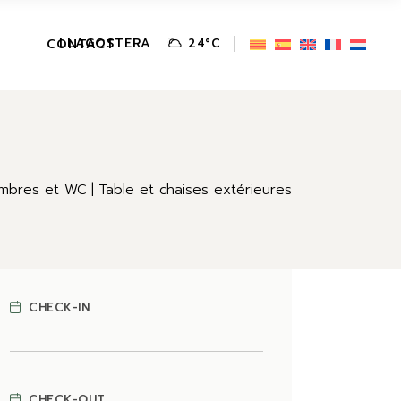
LLAGOSTERA
CONTACT
24
°
C
mbres et WC
Table et chaises extérieures
CHECK-IN
CHECK-OUT