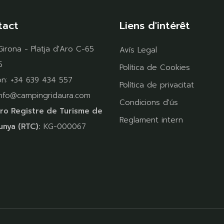
tact
Liens d'intérêt
Girona - Platja d'Aro C-65
Avís Legal
5
Política de Cookies
on:
+34 639 434 557
Política de privacitat
info@campingridaura.com
Condicions d'ús
o Registre de Turisme de
Reglament intern
unya (RTC):
KG-000067