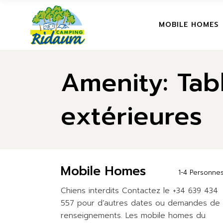
Skip
to
the
MOBILE HOMES
content
Amenity: Tab
extérieures
Mobile Homes
1-4 Personne
Chiens interdits Contactez le +34 639 434
557 pour d’autres dates ou demandes de
renseignements. Les mobile homes du