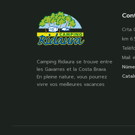
Con
Crta 
km 6.
Telèf
Mail:
Camping Ridaura se trouve entre
Númer
les Gavarres et la Costa Brava.
Catal
En pleine nature, vous pourrez
vivre vos meilleures vacances