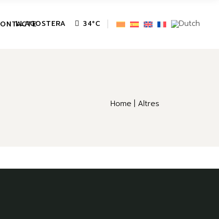
LLAGOSTERA
ONTACTE
34
°
C
Home
Altres