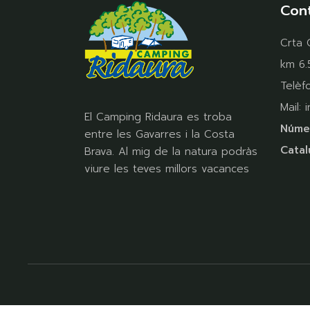
Con
Crta 
km 6.
Telèf
Mail:
El Camping Ridaura es troba
Númer
entre les Gavarres i la Costa
Catal
Brava. Al mig de la natura podràs
viure les teves millors vacances