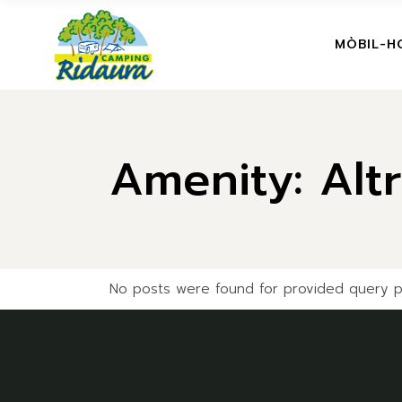
Skip
to
the
MÒBIL-H
content
Amenity: Alt
No posts were found for provided query p