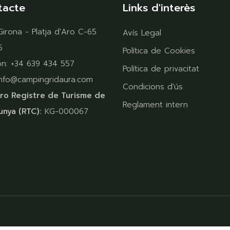
tacte
Links d'interès
Girona - Platja d'Aro C-65
Avís Legal
5
Política de Cookies
on:
+34 639 434 557
Política de privacitat
info@campingridaura.com
Condicions d'ús
o Registre de Turisme de
Reglament intern
unya (RTC):
KG-000067