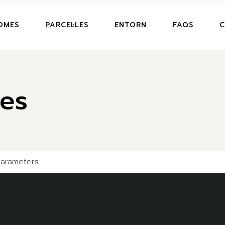
OMES
PARCEL·LES
ENTORN
FAQS
C
res
arameters.